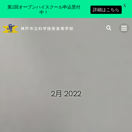
X
第2回オープンハイスクール申込受付
詳細はこちら
中！
コ
ン
神戸市立科学技術高等学校
テ
ン
ツ
へ
ス
キ
ッ
プ
2月 2022