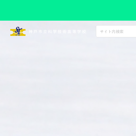
コ
ン
神戸市立科学技術高等学校
テ
ン
ツ
へ
ス
キ
ッ
プ