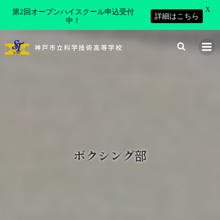
X
第2回オープンハイスクール申込受付
詳細はこちら
中！
コ
ン
神戸市立科学技術高等学校
テ
ン
ツ
へ
ス
キ
ッ
プ
ボクシング部