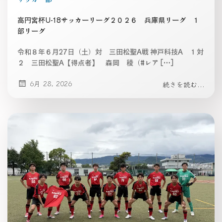
高円宮杯U-18サッカーリーグ２０２６ 兵庫県リーグ １
部リーグ
令和８年６月27日（土）対 三田松聖A戦 神戸科技A １対
２ 三田松聖A【得点者】 森岡 稜（#レア […]
6月 28, 2026
続きを読む...