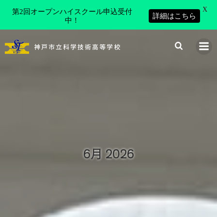
X
第2回オープンハイスクール申込受付
詳細はこちら
中！
コ
ン
神戸市立科学技術高等学校
テ
ン
ツ
へ
ス
キ
ッ
プ
6月 2026