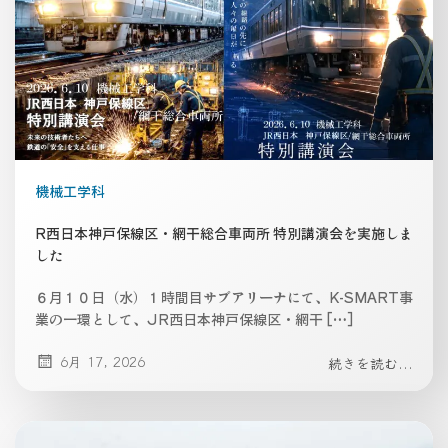
機械工学科
R西日本神戸保線区・網干総合車両所 特別講演会を実施しま
した
６月１０日（水）１時間目サブアリーナにて、K-SMART事
業の一環として、JR西日本神戸保線区・網干 […]
6月 17, 2026
続きを読む...