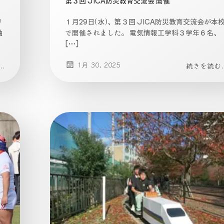
第３回 JICA防災教育交流会 開催
リ
１月29日(水)、第３回 JICA防災教育交流会が本
軸
で開催されました。 電気情報工学科３学年６名、
[…]
1月 30, 2025
.
続きを読む..