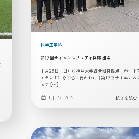
科学工学科
第17回サイエンスフェアin兵庫 出場
回
１月26日（日）に神戸大学統合研究拠点（ポート
イランド）を中心に行われた「第17回サイエンス
技
ェア […]
1月 27, 2025
続きを読む..
.