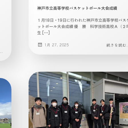
神戸市立高等学校バスケットボール大会成績
１月18日・19日に行われた神戸市立高等学校バス
ットボール大会成績 優 勝 科学技術高校Ａ（２
生 […]
1月 27, 2025
続きを読む..
.