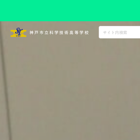
コ
ン
神戸市立科学技術高等学校
テ
ン
ツ
へ
ス
キ
ッ
プ