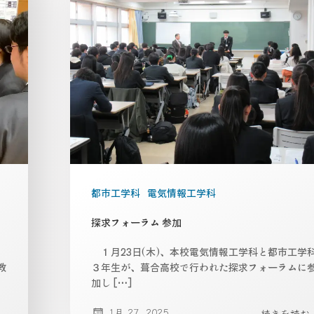
都市工学科
電気情報工学科
探求フォーラム 参加
１月23日(木)、本校電気情報工学科と都市工学
教
３年生が、葺合高校で行われた探求フォーラムに
、
加し […]
1月 27, 2025
続きを読む..