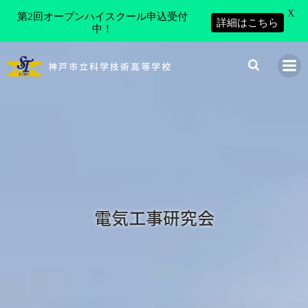
X
第2回オープンハイスクール申込受付
詳細はこちら
中！
コ
ン
神戸市立科学技術高等学校
テ
ン
ツ
へ
ス
キ
ッ
プ
電気工事研究会