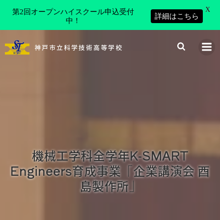
X
第2回オープンハイスクール申込受付
詳細はこちら
中！
コ
ン
神戸市立科学技術高等学校
テ
ン
ツ
へ
ス
キ
ッ
プ
機械工学科全学年K-SMART
Engineers育成事業「企業講演会 酉
島製作所」