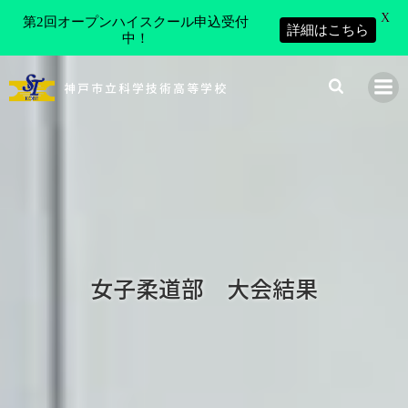
X
第2回オープンハイスクール申込受付
詳細はこちら
中！
コ
ン
神戸市立科学技術高等学校
テ
ン
ツ
へ
ス
キ
ッ
プ
女子柔道部 大会結果