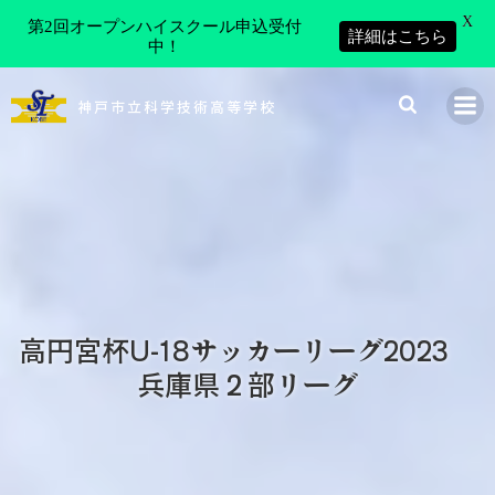
X
第2回オープンハイスクール申込受付
詳細はこちら
中！
コ
ン
神戸市立科学技術高等学校
テ
ン
ツ
へ
ス
キ
ッ
プ
高円宮杯U-18サッカーリーグ2023
兵庫県２部リーグ