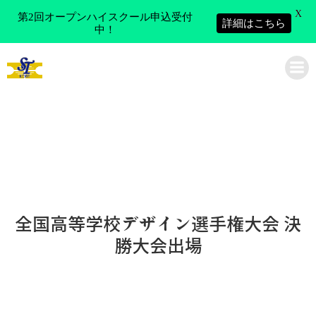
X
第2回オープンハイスクール申込受付
詳細はこちら
中！
コ
ン
神戸市立科学技術高等学校
テ
ン
ツ
へ
ス
キ
ッ
プ
全国高等学校デザイン選手権大会 決
勝大会出場