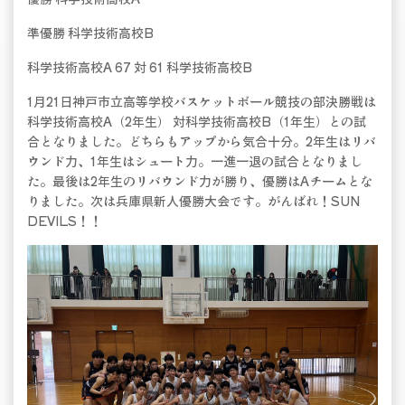
準優勝 科学技術高校B
科学技術高校A 67 対 61 科学技術高校B
1月21日神戸市立高等学校バスケットボール競技の部決勝戦は
科学技術高校A（2年生） 対科学技術高校B（1年生）との試
合となりました。どちらもアップから気合十分。2年生はリバ
ウンド力、1年生はシュート力。一進一退の試合となりまし
た。最後は2年生のリバウンド力が勝り、優勝はAチームとな
りました。次は兵庫県新人優勝大会です。がんばれ！SUN
DEVILS！！