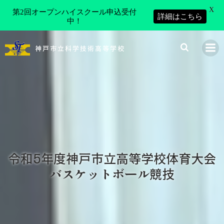
X
第2回オープンハイスクール申込受付
詳細はこちら
中！
コ
ン
神戸市立科学技術高等学校
テ
ン
ツ
へ
ス
キ
ッ
プ
令和5年度神戸市立高等学校体育大会
バスケットボール競技