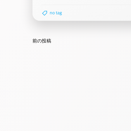
no tag
Post
navigation
前の投稿