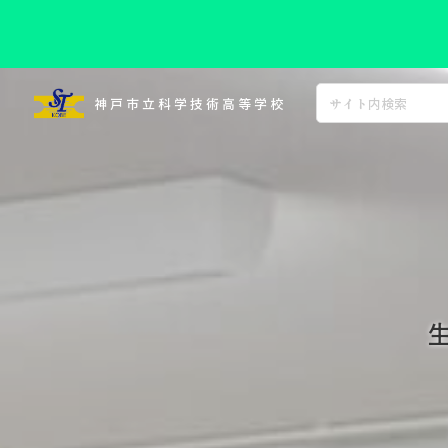
コ
ン
神戸市立科学技術高等学校
テ
ン
ツ
へ
ス
キ
ッ
プ