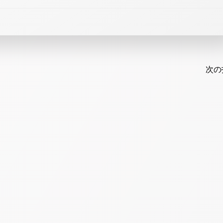
Post
navi
次の