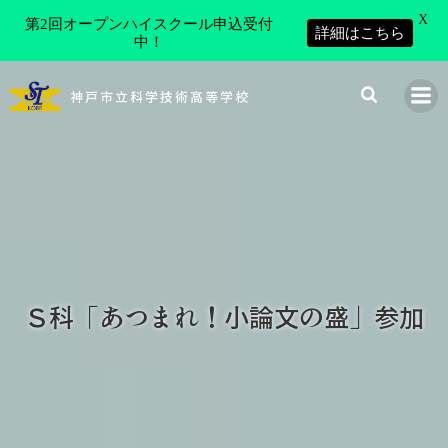
X
第2回オープンハイスクール申込受付
詳細はこちら
中！
コ
ン
神戸市立科学技術高等学校
テ
ン
ツ
へ
ス
キ
ッ
プ
Ｓ科「あつまれ！小論文の盛」参加