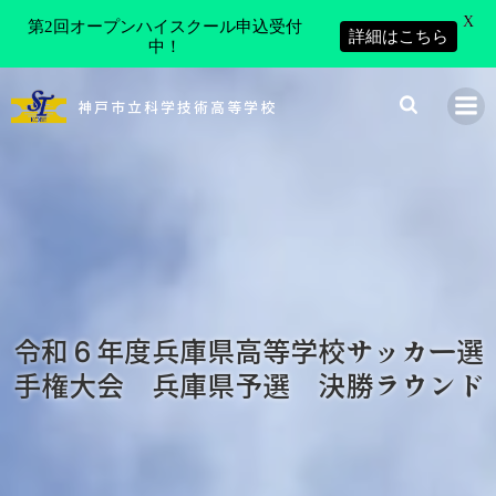
X
第2回オープンハイスクール申込受付
詳細はこちら
中！
コ
ン
神戸市立科学技術高等学校
テ
ン
ツ
へ
ス
キ
ッ
プ
令和６年度兵庫県高等学校サッカー選
手権大会 兵庫県予選 決勝ラウンド