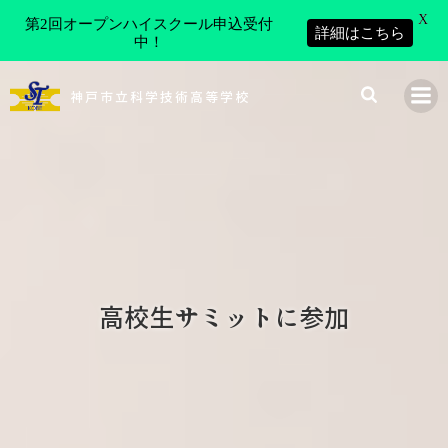
X
第2回オープンハイスクール申込受付
詳細はこちら
中！
コ
ン
神戸市立科学技術高等学校
テ
ン
ツ
へ
ス
キ
ッ
プ
高校生サミットに参加