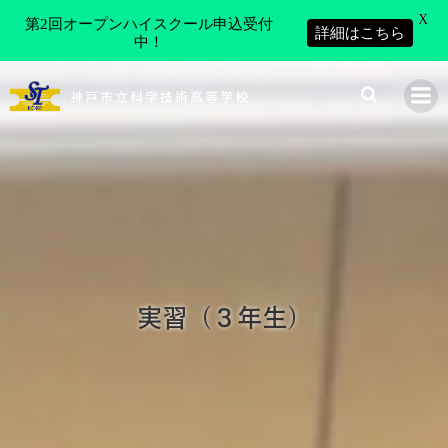
X
第2回オープンハイスクール申込受付
詳細はこちら
中！
コ
ン
神戸市立科学技術高等学校
テ
ン
ツ
へ
ス
キ
ッ
プ
実習（３年生）