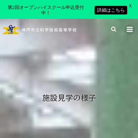
X
第2回オープンハイスクール申込受付
詳細はこちら
中！
コ
ン
神戸市立科学技術高等学校
テ
ン
ツ
へ
ス
キ
ッ
プ
施設見学の様子