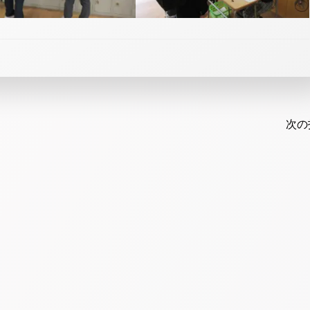
Post
navi
次の