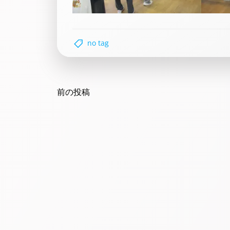
no tag
Post
navigation
前の投稿