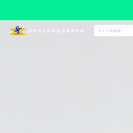
コ
ン
神戸市立科学技術高等学校
テ
ン
ツ
へ
ス
キ
ッ
プ