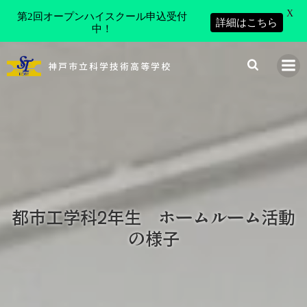
X
第2回オープンハイスクール申込受付
詳細はこちら
中！
コ
ン
神戸市立科学技術高等学校
テ
ン
ツ
へ
ス
キ
ッ
プ
都市工学科2年生 ホームルーム活動
の様子