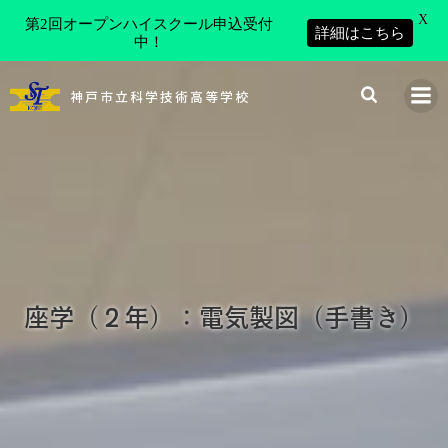
X
第2回オープンハイスクール申込受付
詳細はこちら
中！
コ
ン
神戸市立科学技術高等学校
テ
ン
ツ
へ
ス
キ
ッ
プ
座学（２年）：電気製図（手書き）