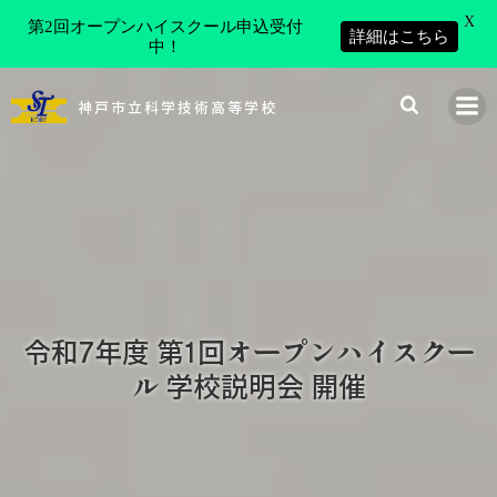
X
第2回オープンハイスクール申込受付
詳細はこちら
中！
コ
ン
神戸市立科学技術高等学校
テ
ン
ツ
へ
ス
キ
ッ
プ
令和7年度 第1回オープンハイスクー
ル 学校説明会 開催