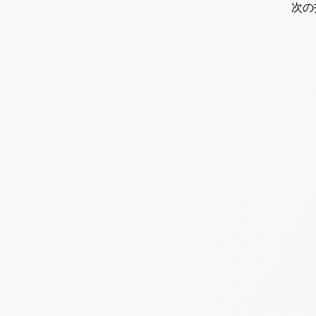
navi
次の