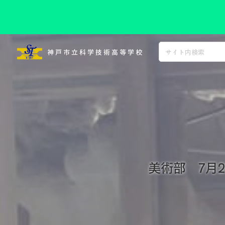
コ
ン
神戸市立科学技術高等学校
テ
ン
ツ
へ
ス
キ
ッ
プ
美術部 7月