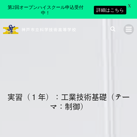
X
第2回オープンハイスクール申込受付
詳細はこちら
中！
コ
ン
神戸市立科学技術高等学校
テ
ン
ツ
へ
ス
キ
ッ
プ
実習（１年）：工業技術基礎（テー
マ：制御）