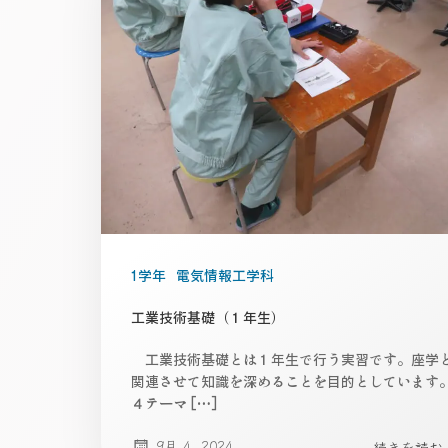
1学年
電気情報工学科
工業技術基礎（１年生）
工業技術基礎とは１年生で行う実習です。座学
関連させて知識を深めることを目的としています
４テーマ […]
9月 4, 2024
続きを読む..