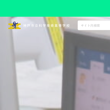
コ
ン
神戸市立科学技術高等学校
テ
ン
ツ
へ
ス
キ
ッ
プ