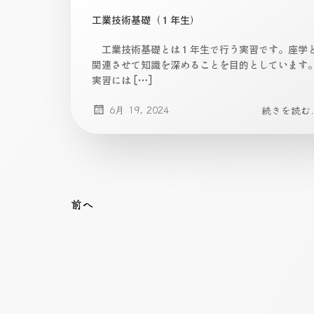
工業技術基礎（１年生）
工業技術基礎とは１年生で行う実習です。座学
関連させて知識を深めることを目的としています
実習には […]
6月 19, 2024
続きを読む..
Posts
Posts
前へ
navigation
navigation