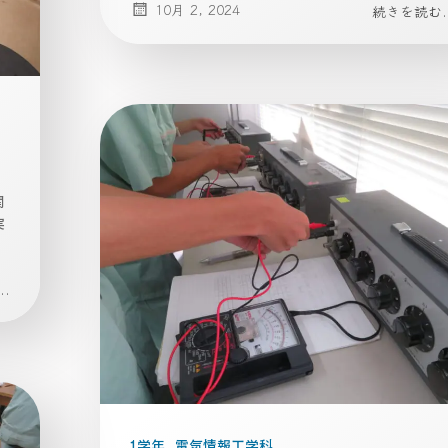
10月 2, 2024
続きを読む..
関
実
.
1学年
電気情報工学科