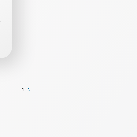
と
。
.
Page
Page
1
2