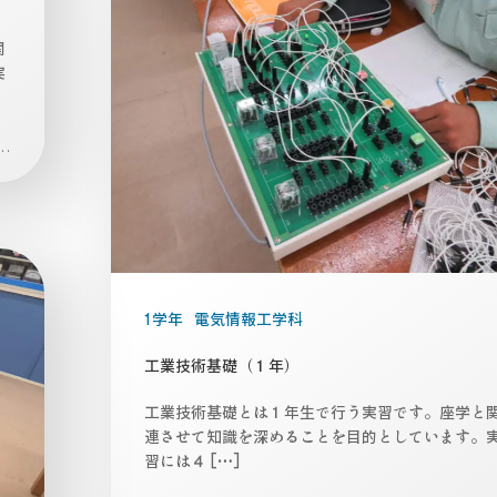
関
実
.
1学年
電気情報工学科
工業技術基礎（１年）
工業技術基礎とは１年生で行う実習です。座学と
連させて知識を深めることを目的としています。
習には４ […]