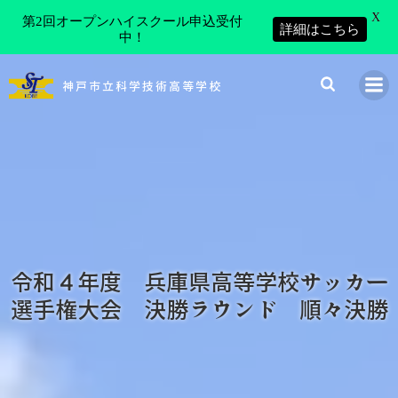
X
第2回オープンハイスクール申込受付
詳細はこちら
中！
コ
ン
神戸市立科学技術高等学校
テ
ン
ツ
へ
ス
キ
ッ
プ
令和４年度 兵庫県高等学校サッカー
選手権大会 決勝ラウンド 順々決勝