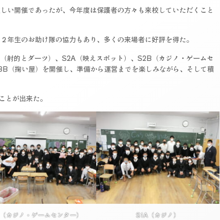
寂しい開催であったが、今年度は保護者の方々も来校していただくこと
、２年生のお助け隊の協力もあり、多くの来場者に好評を得た。
B（射的とダーツ）、S2A（映えスポット）、S2B（カジノ・ゲームセ
S3B（掬い屋）を開催し、準備から運営までを楽しみながら、そして積
ことが出来た。
B（カジノ・ゲームセンター）
S1A（カジノ）