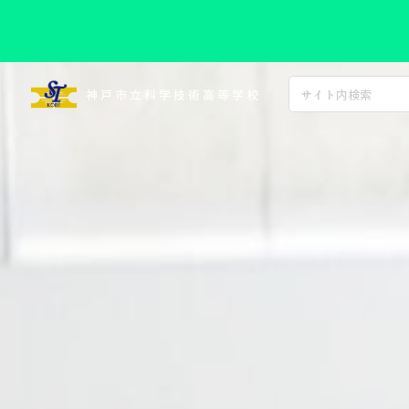
コ
ン
神戸市立科学技術高等学校
テ
ン
ツ
へ
ス
キ
ッ
プ