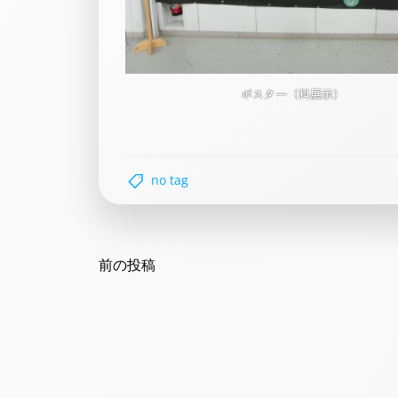
ポスター（科展示）
no tag
Post
navigation
前の投稿