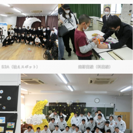
S2A（映えスポット）
発酵実験（科実験）