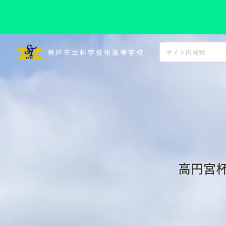
コ
ン
神戸市立科学技術高等学校
テ
ン
ツ
へ
ス
キ
ッ
プ
高円宮杯