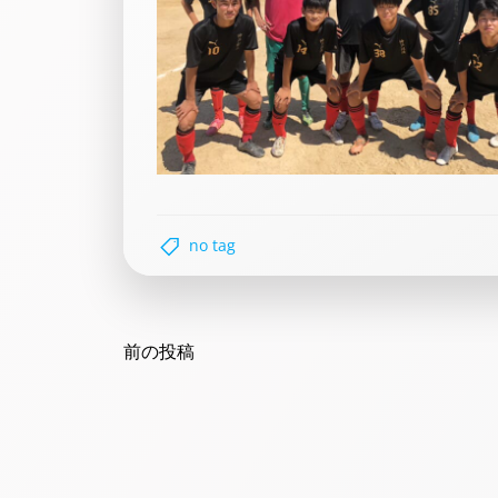
no tag
Post
navigation
前の投稿