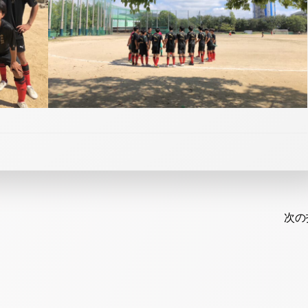
Post
navi
次の