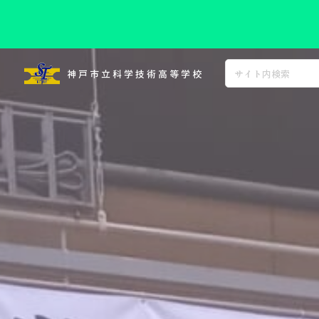
コ
ン
神戸市立科学技術高等学校
テ
ン
ツ
へ
ス
キ
ッ
プ