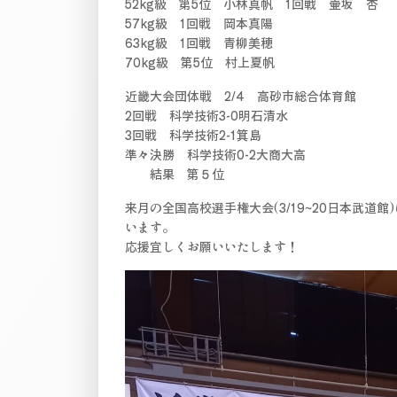
52kg級 第5位 小林真帆 1回戦 壷坂 杏
57kg級 1回戦 岡本真陽
63kg級 1回戦 青柳美穂
70kg級 第5位 村上夏帆
近畿大会団体戦 2/4 高砂市総合体育館
2回戦 科学技術3-0明石清水
3回戦 科学技術2-1箕島
準々決勝 科学技術0-2大商大高
結果 第５位
来月の全国高校選手権大会(3/19~20日本武
います。
応援宜しくお願いいたします！