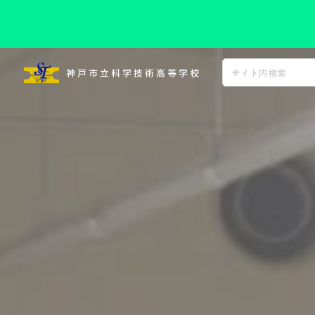
コ
ン
神戸市立科学技術高等学校
テ
ン
ツ
へ
ス
キ
ッ
プ