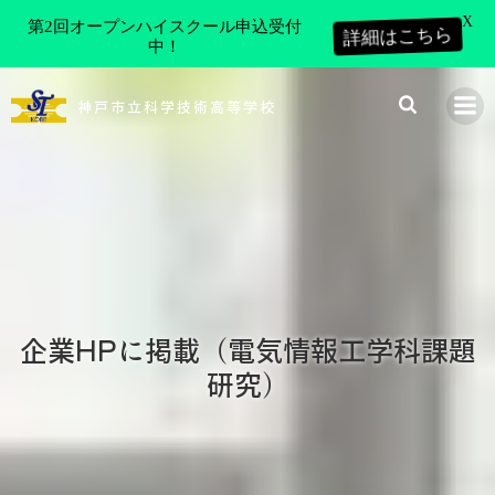
X
第2回オープンハイスクール申込受付
詳細はこちら
中！
コ
ン
神戸市立科学技術高等学校
テ
ン
ツ
へ
ス
キ
ッ
プ
企業HPに掲載（電気情報工学科課題
研究）