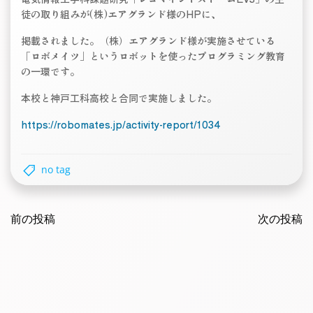
徒の取り組みが(株)エアグランド様のHPに、
掲載されました。（株）エアグランド様が実施させている
「ロボメイツ」というロボットを使ったプログラミング教育
の一環です。
本校と神戸工科高校と合同で実施しました。
https://robomates.jp/activity-report/1034
no tag
Post
Post
navigation
前の投稿
navigatio
次の投稿