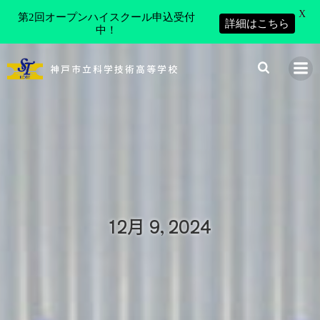
X
第2回オープンハイスクール申込受付
詳細はこちら
中！
コ
ン
神戸市立科学技術高等学校
テ
ン
ツ
へ
ス
キ
ッ
プ
12月 9, 2024