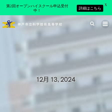
X
第2回オープンハイスクール申込受付
詳細はこちら
中！
コ
ン
神戸市立科学技術高等学校
テ
ン
ツ
へ
ス
キ
ッ
プ
12月 13, 2024