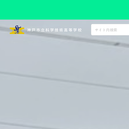
コ
ン
神戸市立科学技術高等学校
テ
ン
ツ
へ
ス
キ
ッ
プ