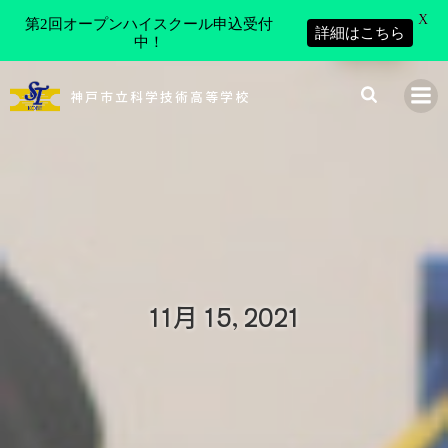
X
第2回オープンハイスクール申込受付
詳細はこちら
中！
コ
ン
神戸市立科学技術高等学校
テ
ン
ツ
へ
ス
キ
ッ
プ
11月 15, 2021