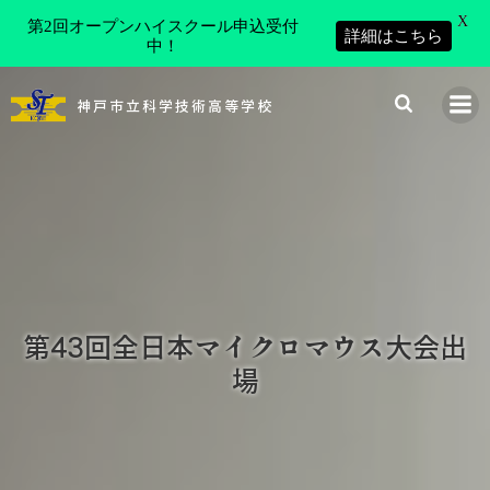
X
第2回オープンハイスクール申込受付
詳細はこちら
中！
コ
ン
神戸市立科学技術高等学校
テ
ン
ツ
へ
ス
キ
ッ
プ
第43回全日本マイクロマウス大会出
場