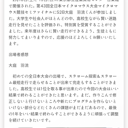
で開催された。第43回全日本マイクロマウス大会マイクロマ
ウス競技セミファイナルにS2B大庭 羽流くんが参加しまし
た。大学生や社会人がほとんどの中、高校生ながら賢い迷路
走行を見せたことを評価され、特別賞を受賞することができ
ました。来年度はさらに賢い走行ができるよう、生徒ともに
努力してまいりますので、応援のほどよろしくお願いいたし
ます。
出場者感想
大庭 羽流
初めての全日本大会の出場で、スラローム探索＆スラロー
ム最短走行で走らせることが出来て完走もすることができま
した。高校生では1位を取る事が出来たので今回の大会はいい
結果で終わることができたと思います。まだ、作りこんで修
正しないと行けないところや新たにプログラムを作らないと
いけない部分などたくさんの課題がまだまだあるので、最後
の1年をいい結果で終わらすことができるように頑張って調整
を続けていきたいです。