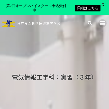
X
第2回オープンハイスクール申込受付
詳細はこちら
中！
コ
ン
神戸市立科学技術高等学校
テ
ン
ツ
へ
ス
キ
ッ
プ
電気情報工学科：実習（３年）