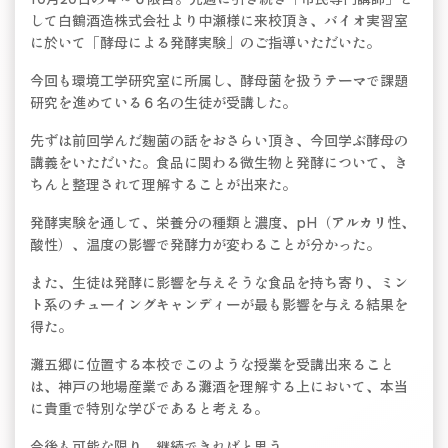
して白鶴酒造株式会社より中瀬様に来校頂き、バイオ実習室
に於いて「酵母による発酵実験」のご指導いただいた。
今回も環境工学研究室に所属し、酵母菌を扱うテーマで課題
研究を進めている６名の生徒が受講した。
先ずは前回学んだ麹菌の話をおさらい頂き、今回学ぶ酵母の
講義をいただいた。食品に関わる微生物と発酵について、き
ちんと整理されて理解することが出来た。
発酵実験を通して、栄養分の種類と濃度、pH（アルカリ性、
酸性）、温度の影響で発酵力が変わることが分かった。
また、生徒は発酵に影響を与えそうな食品を持ち寄り、ミン
ト系のチューイングキャンディーが最も影響を与える結果を
得た。
灘五郷に位置する本校でこのような授業を受講出来ること
は、神戸の地場産業である灘酒を理解する上において、本当
に貴重で特別な学びであると考える。
今後も可能な限り、継続できればと思う。