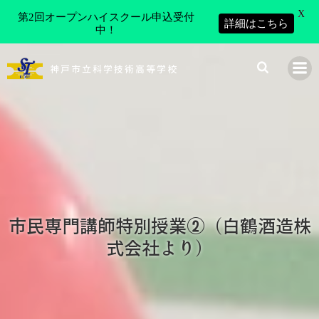
X
第2回オープンハイスクール申込受付
詳細はこちら
中！
コ
ン
神戸市立科学技術高等学校
テ
ン
ツ
へ
ス
キ
ッ
プ
市民専門講師特別授業②（白鶴酒造株
式会社より）