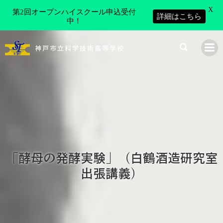
X
第2回オープンハイスクール申込受付
詳細はこちら
中！
コ
ン
神戸市立科学技術高等学校
テ
ン
ツ
へ
ス
キ
ッ
プ
「酵母の発酵実験」（白鶴酒造研究室
出張講義）