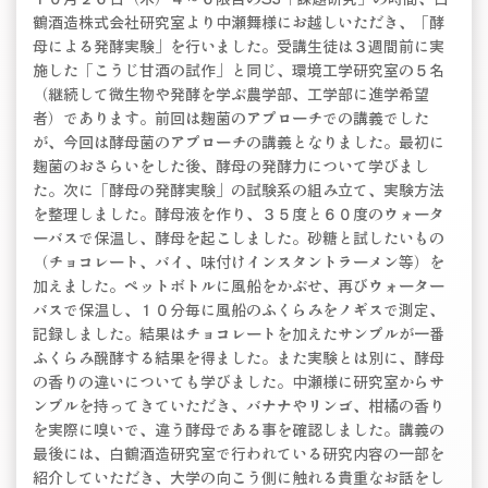
鶴酒造株式会社研究室より中瀬舞様にお越しいただき、「酵
母による発酵実験」を行いました。受講生徒は３週間前に実
施した「こうじ甘酒の試作」と同じ、環境工学研究室の５名
（継続して微生物や発酵を学ぶ農学部、工学部に進学希望
者）であります。前回は麹菌のアプローチでの講義でした
が、今回は酵母菌のアプローチの講義となりました。最初に
麹菌のおさらいをした後、酵母の発酵力について学びまし
た。次に「酵母の発酵実験」の試験系の組み立て、実験方法
を整理しました。酵母液を作り、３５度と６０度のウォータ
ーバスで保温し、酵母を起こしました。砂糖と試したいもの
（チョコレート、バイ、味付けインスタントラーメン等）を
加えました。ペットボトルに風船をかぶせ、再びウォーター
バスで保温し、１０分毎に風船のふくらみをノギスで測定、
記録しました。結果はチョコレートを加えたサンプルが一番
ふくらみ醗酵する結果を得ました。また実験とは別に、酵母
の香りの違いについても学びました。中瀬様に研究室からサ
ンプルを持ってきていただき、バナナやリンゴ、柑橘の香り
を実際に嗅いで、違う酵母である事を確認しました。講義の
最後には、白鶴酒造研究室で行われている研究内容の一部を
紹介していただき、大学の向こう側に触れる貴重なお話をし