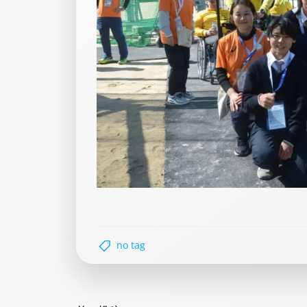
no tag
Post