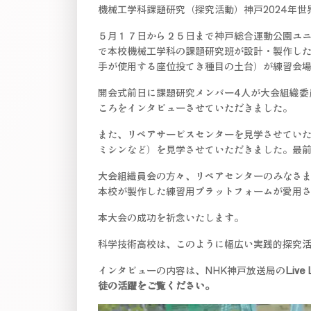
機械工学科課題研究（探究活動）神戸2024年
５月１７日から２５日まで神戸総合運動公園ユニ
で本校機械工学科の課題研究班が設計・製作した
手が使用する座位投てき種目の土台）が練習会
開会式前日に課題研究メンバー4人が大会組織委
ころをインタビューさせていただきました。
また、リペアサービスセンターを見学させてい
ミシンなど）を見学させていただきました。最
大会組織員会の方々、リペアセンターのみなさ
本校が製作した練習用プラットフォームが愛用
本大会の成功を祈念いたします。
科学技術高校は、このように幅広い実践的探究
インタビューの内容は、NHK神戸放送局の
Liv
徒の活躍をご覧ください。