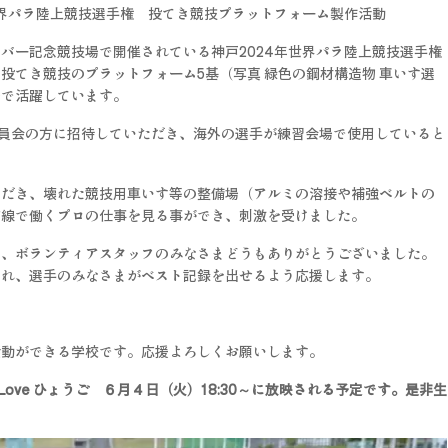
世界パラ陸上競技選手権 投てき競技プラットフォーム製作活動
バー記念競技場で開催されている神戸2024年世界パラ陸上競技選手権
投てき競技のプラットフォーム5基（写真 緑色の鋼材構造物 車いす選
場で活躍しています。
員会の方に招待していただき、海外の選手が練習会場で使用していると
ただき、壊れた競技用車いす等の整備場（アルミの溶接や補強ベルトの
前線で働くプロの仕事を見る事ができ、刺激を受けました。
ま、ボランティアスタッフのみなさまどうもありがとうございました。
され、選手のみなさまがベスト記録を出せるよう応援します。
活動ができる学校です。応援よろしくお願いします。
e Love ひょうご ６月４日（火）18:30～に放映される予定です。是非生