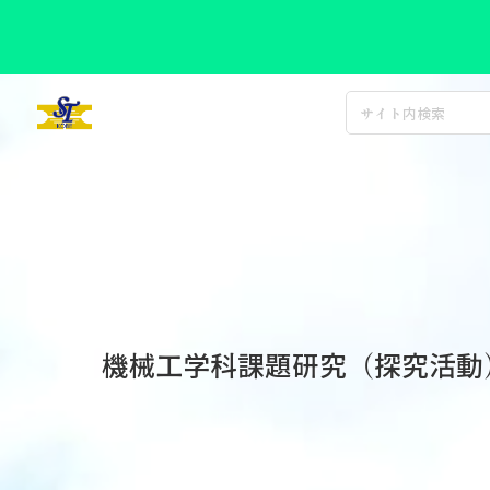
コ
ン
神戸市立科学技術高等学校
テ
ン
ツ
へ
ス
キ
ッ
プ
機械工学科課題研究（探究活動