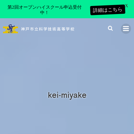
X
第2回オープンハイスクール申込受付
詳細はこちら
中！
コ
ン
神戸市立科学技術高等学校
テ
ン
ツ
へ
ス
キ
ッ
プ
kei-miyake