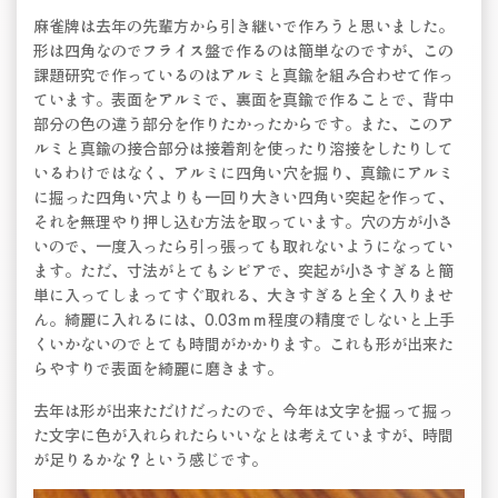
麻雀牌は去年の先輩方から引き継いで作ろうと思いました。
形は四角なのでフライス盤で作るのは簡単なのですが、この
課題研究で作っているのはアルミと真鍮を組み合わせて作っ
ています。表面をアルミで、裏面を真鍮で作ることで、背中
部分の色の違う部分を作りたかったからです。また、このア
ルミと真鍮の接合部分は接着剤を使ったり溶接をしたりして
いるわけではなく、アルミに四角い穴を掘り、真鍮にアルミ
に掘った四角い穴よりも一回り大きい四角い突起を作って、
それを無理やり押し込む方法を取っています。穴の方が小さ
いので、一度入ったら引っ張っても取れないようになってい
ます。ただ、寸法がとてもシビアで、突起が小さすぎると簡
単に入ってしまってすぐ取れる、大きすぎると全く入りませ
ん。綺麗に入れるには、0.03ｍｍ程度の精度でしないと上手
くいかないのでとても時間がかかります。これも形が出来た
らやすりで表面を綺麗に磨きます。
去年は形が出来ただけだったので、今年は文字を掘って掘っ
た文字に色が入れられたらいいなとは考えていますが、時間
が足りるかな？という感じです。