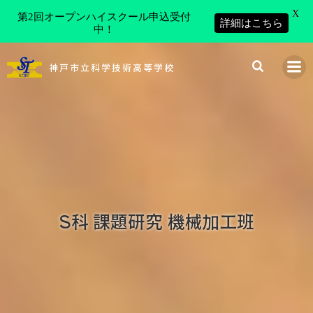
X
第2回オープンハイスクール申込受付
詳細はこちら
中！
コ
ン
神戸市立科学技術高等学校
テ
ン
ツ
へ
ス
キ
ッ
プ
S科 課題研究 機械加工班